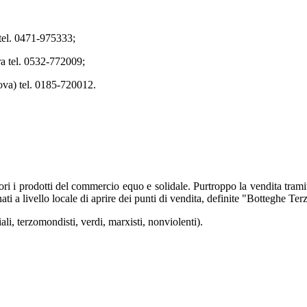
el. 0471-975333;
a tel. 0532-772009;
va) tel. 0185-720012.
i i prodotti del commercio equo e solidale. Purtroppo la vendita tramit
ati a livello locale di aprire dei punti di vendita, definite "Botteghe T
ali, terzomondisti, verdi, marxisti, nonviolenti).