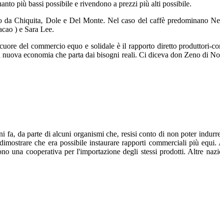
to più bassi possibile e rivendono a prezzi più alti possibile.
to da Chiquita, Dole e Del Monte. Nel caso del caffè predominano Nestl
acao ) e Sara Lee.
cuore del commercio equo e solidale è il rapporto diretto produttori-co
a nuova economia che parta dai bisogni reali. Ci diceva don Zeno di No
i fa, da parte di alcuni organismi che, resisi conto di non poter indur
dimostrare che era possibile instaurare rapporti commerciali più equi. 
ono una cooperativa per l'importazione degli stessi prodotti. Altre na